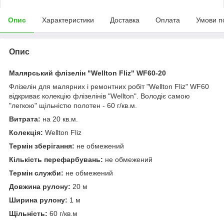
Опис
Характеристики
Доставка
Оплата
Умови п
Опис
Малярський флізелін "Wellton Fliz" WF60-20
Флізелін для малярних і ремонтних робіт "Wellton Fliz" WF60
відкриває колекцію флізелінів "Wellton". Володіє самою
"легкою" щільністю полотен - 60 г/кв.м.
Витрата:
на 20 кв.м.
Колекція:
Wellton Fliz
Термін зберігання:
не обмежений
Кількість перефарбувань:
не обмежений
Термін служби:
не обмежений
Довжина рулону:
20 м
Ширина рулону:
1 м
Щільність:
60 г/кв.м