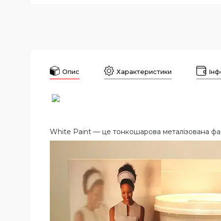
Опис
Характеристики
Інф
White Paint — це тонкошарова металізована ф