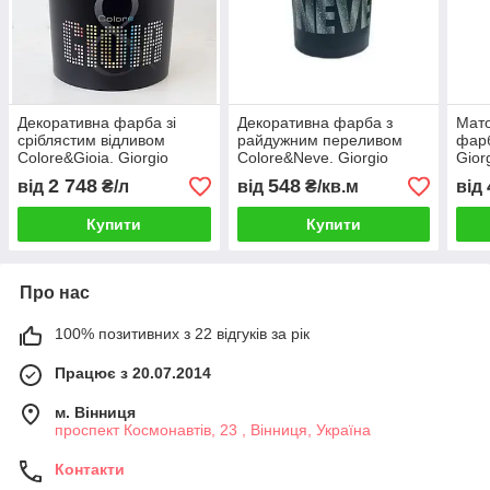
Декоративна фарба зі
Декоративна фарба з
Мато
сріблястим відливом
райдужним переливом
фарб
Colore&Gioia. Giorgio
Colore&Neve. Giorgio
Gior
Graesan & Friends
Graesan & Friends
2 748
548
від
₴/л
від
₴/кв.м
від
Купити
Купити
Про нас
100% позитивних з 22 відгуків за рік
Працює з 20.07.2014
м. Вінниця
проспект Космонавтів, 23 , Вінниця, Україна
Контакти