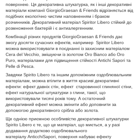
поверхнею.
Ця декоративна штукатурка, як і інші декоративні
матеріали компанії GiorgioGraesan & Friends відрізняється від
подібних екологічно чистим наповненням і браком
розчинників. Декоративний матеріал
Spiritor Libero стійкий до
розмноження бактерій і є антиалергенним.
Комбінації різних продуктів
GiorgioGraesan & Friends дає
змогу досягти сучасних ефектів
, например Spiritor Libero
можна використовувати в поєднанні із захисним матеріалом
Cera del Vecchio, змішуючи із золотом Oro Bianco або Oro
Puro, матеріалами для підвищення стійкості Antichi Sapori та
Pelle di Pesca.
Завдяки Spirito Libero та іншим допоміжним оздоблювальним
матеріалам, можна втілити в життя красиві декоративні
ефекти: ефект давніх стін, ефект старовинної глиняної стіни,
ефект натуральної штукатурки з глини, такої, що
використовували тисячі років тому. А остаточний
декоративний ефект можна змінити або доповнити за
допомогою декоративного срібла або золота.
Ще однією приємною особливістю декоративної штукатурки
Spirito Libero є те, що це матеріал, що миється, а у разі
додавання додатково оздоблювального
матеріалу AnticchiSapori, поверхня набуває ефекту