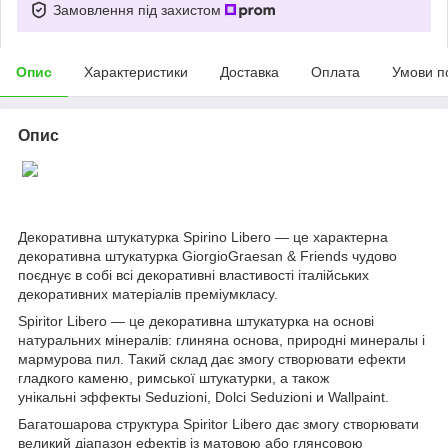
Замовлення під захистом
Опис
Характеристики
Доставка
Оплата
Умови п
Опис
Декоративна штукатурка Spirino Libero — це характерна
декоративна штукатурка GiorgioGraesan & Friends чудово
поєднує в собі всі декоративні властивості італійських
декоративних матеріалів преміумкласу.
Spiritor Libero — це декоративна штукатурка на основі
натуральних мінералів: глиняна основа, природні минералы і
мармурова пил. Такий склад дає змогу створювати ефекти
гладкого каменю, римської штукатурки, а також
унікальні эффекты Seduzioni, Dolci Seduzioni и Wallpaint.
Багатошарова структура
Spiritor Libero дає змогу створювати
великий діапазон ефектів із матовою або глянсовою