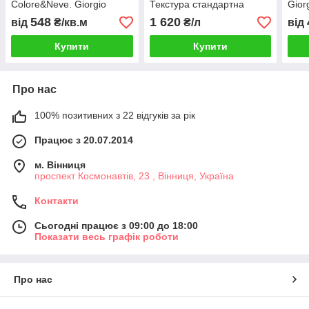
Colore&Neve. Giorgio
Текстура стандартна
Gior
Graesan & Friends
Multicolor Pietra 15 л
548
1 620
від
₴/кв.м
₴/л
від
Купити
Купити
Про нас
100% позитивних з 22 відгуків за рік
Працює з 20.07.2014
м. Вінниця
проспект Космонавтів, 23 , Вінниця, Україна
Контакти
Сьогодні працює з 09:00 до 18:00
Показати весь графік роботи
Про нас