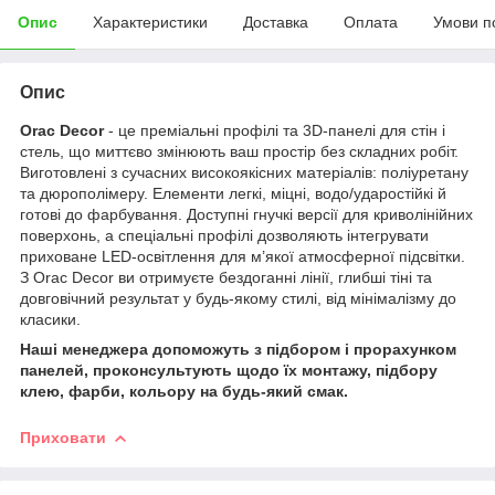
Опис
Характеристики
Доставка
Оплата
Умови п
Опис
Orac Decor
- це преміальні профілі та 3D-панелі для стін і
стель, що миттєво змінюють ваш простір без складних робіт.
Виготовлені з сучасних високоякісних матеріалів: поліуретану
та дюрополімеру. Елементи легкі, міцні, водо/ударостійкі й
готові до фарбування. Доступні гнучкі версії для криволінійних
поверхонь, а спеціальні профілі дозволяють інтегрувати
приховане LED-освітлення для м’якої атмосферної підсвітки.
З Orac Decor ви отримуєте бездоганні лінії, глибші тіні та
довговічний результат у будь-якому стилі, від мінімалізму до
класики.
Наші менеджера допоможуть з підбором і прорахунком
панелей, проконсультують щодо їх монтажу, підбору
клею, фарби, кольору на будь-який смак.
Приховати