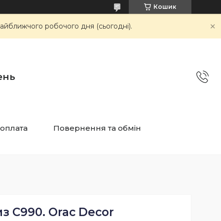
Кошик
айближчого робочого дня (сьогодні).
ень
 оплата
Повернення та обмін
з C990. Orac Decor