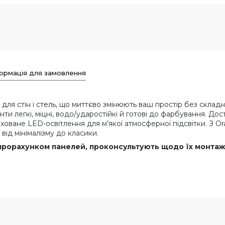
ормація для замовлення
і для стін і стель, що миттєво змінюють ваш простір без склад
ти легкі, міцні, водо/ударостійкі й готові до фарбування. Дост
ховане LED-освітлення для м’якої атмосферної підсвітки. З Ora
 від мінімалізму до класики.
рорахунком панелей, проконсультують щодо їх монтажу