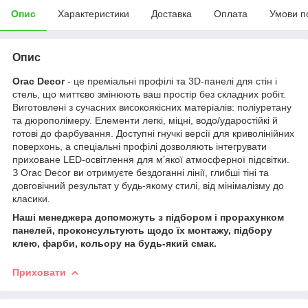
Опис
Характеристики
Доставка
Оплата
Умови п
Опис
Orac Decor
- це преміальні профілі та 3D-панелі для стін і
стель, що миттєво змінюють ваш простір без складних робіт.
Виготовлені з сучасних високоякісних матеріалів: поліуретану
та дюрополімеру. Елементи легкі, міцні, водо/ударостійкі й
готові до фарбування. Доступні гнучкі версії для криволінійних
поверхонь, а спеціальні профілі дозволяють інтегрувати
приховане LED-освітлення для м’якої атмосферної підсвітки.
З Orac Decor ви отримуєте бездоганні лінії, глибші тіні та
довговічний результат у будь-якому стилі, від мінімалізму до
класики.
Наші менеджера допоможуть з підбором і прорахунком
панелей, проконсультують щодо їх монтажу, підбору
клею, фарби, кольору на будь-який смак.
Приховати