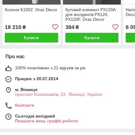
Колона K1002. Orac Decor
Кутовий елемент PX120A
Напі
для молдингів PX120,
Deco
PX120F. Orac Decor
18 210
384
6 0
₴
₴
Купити
Купити
Про нас
100% позитивних з 22 відгуків за рік
Працює з 20.07.2014
м. Вінниця
проспект Космонавтів, 23 , Вінниця, Україна
Контакти
Сьогодні вихідний
Показати весь графік роботи