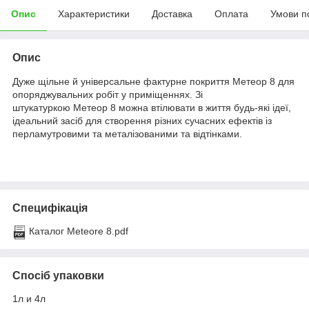
Опис
Характеристики
Доставка
Оплата
Умови п
Опис
Дуже щільне й універсальне фактурне покриття Метеор 8 для
опоряджувальних робіт у приміщеннях. Зі
штукатуркою Метеор 8 можна втілювати в життя будь-які ідеї,
ідеальний засіб для створення різних сучасних ефектів із
перламутровими та металізованими та відтінками.
Специфікація
Каталог Meteore 8.pdf
Спосіб упаковки
1л и 4л