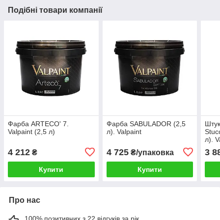
Подібні товари компанії
Фарба ARTECO' 7.
Фарба SABULADOR (2,5
Шту
Valpaint (2,5 л)
л). Valpaint
Stuc
л). V
4 212
4 725
3 8
₴
₴/упаковка
Купити
Купити
Про нас
100% позитивних з 22 відгуків за рік