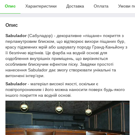
Опис
Характеристики
Доставка
Оплата
Умови п
Опис
Sabulador
(Сабуладор) - декоративне «піщане» покриття з
перламутровим блиском, що відтворює вихори піщаних бур,
красу підземних мрій або шарувату породу Гранд-Каньйону з
її безліччю відтінків. Це фарба на водній основі для
оздоблення внутрішніх приміщень, що вирізняється
особливим блискучим ефектом піску. Завдяки простоті
нанесення Sabulador дає змогу створювати унікальні та
витончені інтер’єри.
Sabulador
- матеріал високої якості, оскільки є
повітропроникним і його можна наносити поверх будь-якого
іншого покриття на водній основі.