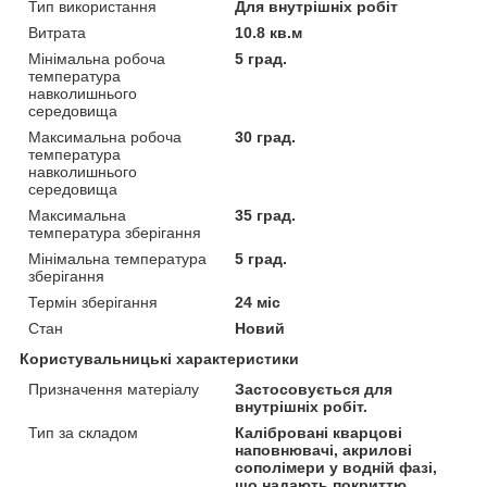
Тип використання
Для внутрішніх робіт
Витрата
10.8 кв.м
Мінімальна робоча
5 град.
температура
навколишнього
середовища
Максимальна робоча
30 град.
температура
навколишнього
середовища
Максимальна
35 град.
температура зберігання
Мінімальна температура
5 град.
зберігання
Термін зберігання
24 міс
Стан
Новий
Користувальницькі характеристики
Призначення матеріалу
Застосовується для
внутрішніх робіт.
Тип за складом
Калібровані кварцові
наповнювачі, акрилові
сополімери у водній фазі,
що надають покриттю