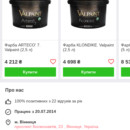
Фарба ARTECO' 7.
Фарба KLONDIKE. Valpaint
Фарб
Valpaint (2,5 л)
(2,5 л)
(5 л)
4 212
4 698
8 5
₴
₴
Купити
Купити
Про нас
100% позитивних з 22 відгуків за рік
Працює з 20.07.2014
м. Вінниця
проспект Космонавтів, 23 , Вінниця, Україна