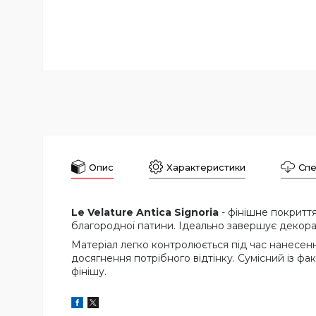
Опис
Характеристики
Спе
Le Velature Antica Signoria
- фінішне покритт
благородної патини. Ідеально завершує декора
Матеріал легко контролюється під час нанесе
досягнення потрібного відтінку. Сумісний із факт
фінішу.