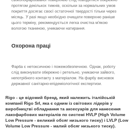
протягом декількох тижнів, оскільки за нормальних умов
покриття досягає своєї остаточної твердості тільки через
місяць. У разі якщо необхідно очищати поверхню раніше
цього терміну, рекомендується легка очистка м'якою
вологою тканиною, уникаючи натирання.
Охорона праці
Фарба є нетоксичною і пожежобезпечною. Однак, роботу
слід виконувати обережно і ретельно, уникаючи зайвого,
непотрібного контакту з матеріалом. На фарбу висновок
державної санітарно-епідеміологічної експертизи.
Rigo - це відомий бренд, який належить італійській
компанії Rigo Srl, яка є одним із світових лідерів у
виробництві обладнання та аксесуарів для нанесення
лакофарбових матеріалів по системі HVLP (High Volume
Low Pressure - великий обсяг низького тиску) і LVLP (Low
Volume Low Pressure - малий обсяг низького тиску).