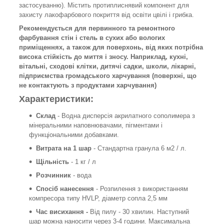
застосуванню). Містить протиплиснявий компонент для
захисту лакофарбового покриття від освіти цвілі і грибка.
Рекомендується для первинного та ремонтного
фарбування стін і стель в сухих або вологих
приміщеннях, а також для поверхонь, від яких потрібна
висока стійкість до миття і зносу. Наприклад, кухні,
вітальні, сходові клітки, дитячі садки, школи, лікарні,
підприємства громадського харчування (поверхні, що
не контактують з продуктами харчування)
Характеристики:
Склад
- Водна дисперсія акрилатного сополимера з
мінеральними наповнювачами, пігментами і
функціональними добавками.
Витрата на 1 шар
- Стандартна гранула 6 м2 / л.
Щільність
- 1 кг / л
Розчинник
- вода
Спосіб нанесення
- Розпилення з використанням
компресора типу HVLP, діаметр сопла 2,5 мм
Час висихання -
Від пилу - 30 хвилин. Наступний
шар можна наносити через 3-4 години. Максимальна