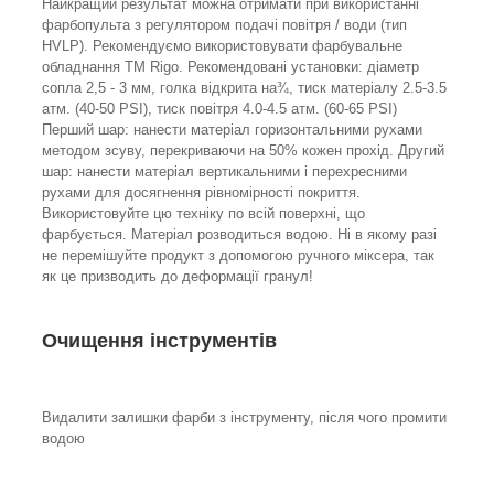
Найкращий результат можна отримати при використанні
фарбопульта з регулятором подачі повітря / води (тип
HVLP). Рекомендуємо використовувати фарбувальне
обладнання ТМ Rigo. Рекомендовані установки: діаметр
сопла 2,5 - 3 мм, голка відкрита на¾, тиск матеріалу 2.5-3.5
атм. (40-50 PSI), тиск повітря 4.0-4.5 атм. (60-65 PSI)
Перший шар: нанести матеріал горизонтальними рухами
методом зсуву, перекриваючи на 50% кожен прохід. Другий
шар: нанести матеріал вертикальними і перехресними
рухами для досягнення рівномірності покриття.
Використовуйте цю техніку по всій поверхні, що
фарбується. Матеріал розводиться водою. Ні в якому разі
не перемішуйте продукт з допомогою ручного міксера, так
як це призводить до деформації гранул!
Очищення інструментів
Видалити залишки фарби з інструменту, після чого промити
водою