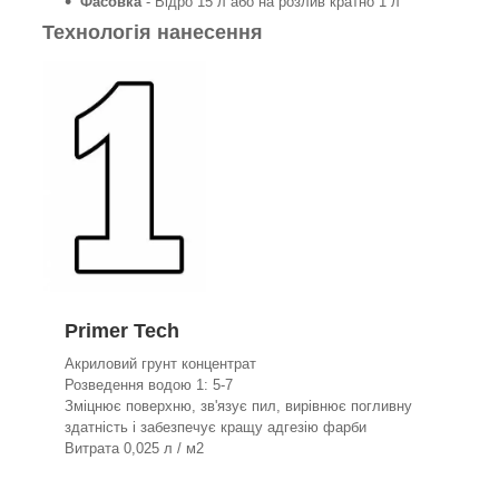
Фасовка
- Відро 15 л або на розлив кратно 1 л
Технологія нанесення
Primer Tech
Акриловий грунт концентрат
Розведення водою 1: 5-7
Зміцнює поверхню, зв'язує пил, вирівнює погливну
здатність і забезпечує кращу адгезію фарби
Витрата 0,025 л / м2