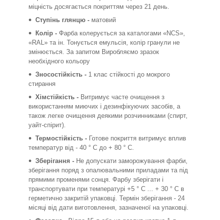
міцність досягається покриттям через 21 день.
Ступінь глянцю -
матовий
Колір -
Фарба колерується за каталогами «NCS»,
«RAL» та ін. Тонується емульсія, колір гранули не
змінюється. За запитом Виробляємо зразок
необхідного кольору
Зносостійкість -
1 клас стійкості до мокрого
стирання
Хімстійкість -
Витримує часте очищення з
використанням миючих і дезинфікуючих засобів, а
також легке очищення деякими розчинниками (спирт,
уайт-спірит).
Термостійкість -
Готове покриття витримує вплив
температур від - 40 ° С до + 80 ° С.
Зберігання -
Не допускати заморожування фарби,
зберігання поряд з опалювальними приладами та під
прямими променями сонця. Фарбу зберігати і
транспортувати при температурі +5 ° С ... + 30 ° С в
герметично закритій упаковці. Термін зберігання - 24
місяці від дати виготовлення, зазначеної на упаковці.