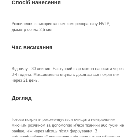
Спосіб нанесення
Розпилення з використанням компресора типу HVLP,
діаметр сопла 2,5 мм
Час висихання
Від пилу - 30 хвилин. Наступний шар можна наносити через
3-4 години. Максимальна міцність досягається покриттям
через 21 день.
Догляд
Готове покриття рекомендується очищати нейтральним
миючим розчином за допомогою м'якої тканини або губки не
раніше, ніж через місяць після фарбування. З
свіжопофарбованої поверхнею слід поводитися обережно