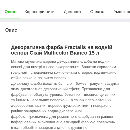
Опис
Характеристики
Доставка
Оплата
Умови п
Опис
Декоративна фарба Fractalis на водній
основі Скай Multicolor Bianco 15 л
Матова мультикольорова декоративна фарба на водній
основі для внутрішнього використання. Завдяки акриловим
гранулам і спеціальним компонентам створює надзвичайно
стійке захисне покриття поверхні.
До складу фарби входять білі, сірі і бежеві гранули, завдяки
яким досягається декоративний ефект. Призначена для
фарбування обштукатурених, бетонних, гіпсових, цегляних
та інших мінеральних поверхонь, а також гіпсокартонних,
деревоволокнистих, деревостружкових плит і поверхонь,
раніше забарвлених водно-дисперсійної
фарбою. Призначена для ремонтного фарбування раніше
пофарбованих акрилової або алкидной фарбою поверхонь
(після обробки поверхні згідно інструкції по