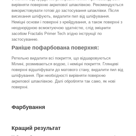
вирівняти поверхню акрилової шпаклівкою. Рекомендується
використовувати готові до застосування шпаклівки. Після
висихання шліфують, видалити пил від шліфування.
Неміцні основи і поверхні з крейдування, а також поверхні з
неоднорідною всмоктуючою здатністю, слід зміцнити
засобом Fractalis Primer Tech згідно інструкції по
застосуванню.
Раніше пофарбована поверхня:
Ретельно видалити всі покриття, що відшаровуються
Мілині, розмиваються водою, і неміцні покриття. Глянцеві
поверхні відшліфувати до матового стану, видалити пил від
шліфування. При необхідності вирівняти поверхню
акрилової шпаклівкою. Далі обробляти так само, як нові
поверхні.
Фарбування
Кращий результат