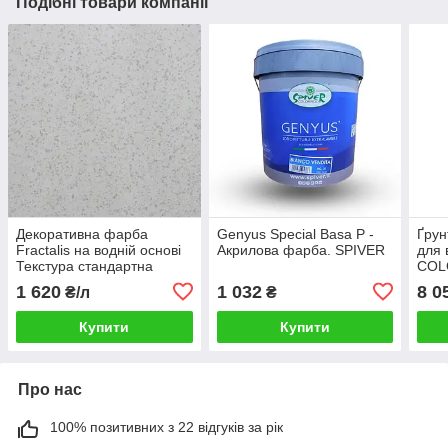
Подібні товари компанії
Декоративна фарба
Genyus Special Basa P -
Ґрун
Fractalis на водній основі
Акрилова фарба. SPIVER
для 
Текстура стандартна
COL
Multicolor Pietra 15 л
BIAN
1 620
1 032
8 0
₴/л
₴
Купити
Купити
Про нас
100% позитивних з 22 відгуків за рік