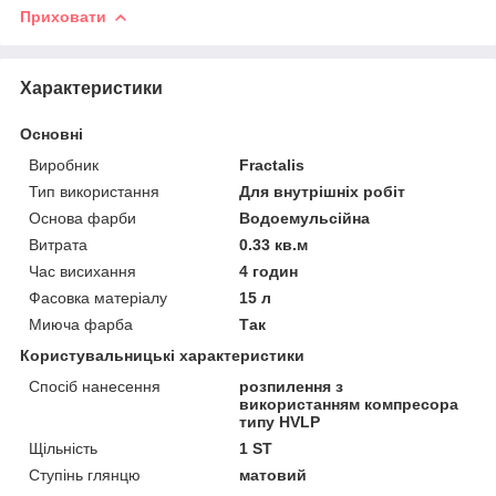
Приховати
Характеристики
Основні
Виробник
Fractalis
Тип використання
Для внутрішніх робіт
Основа фарби
Водоемульсійна
Витрата
0.33 кв.м
Час висихання
4 годин
Фасовка матеріалу
15 л
Миюча фарба
Так
Користувальницькі характеристики
Спосіб нанесення
розпилення з
використанням компресора
типу HVLP
Щільність
1 ST
Ступінь глянцю
матовий