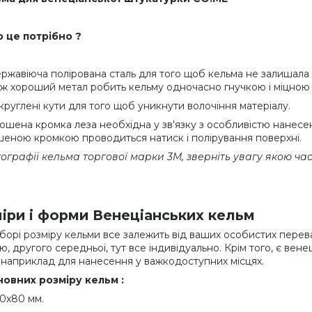
 це потрібно ?
ржавіюча полірована сталь для того щоб кельма не залишала ч
ж хороший метал робить кельму одночасно гнучкою і міцною пр
круглені кути для того щоб уникнути волочіння матеріалу.
ошена кромка леза необхідна у зв'язку з особливістю нанесенн
еною кромкою проводиться натиск і полірування поверхні.
ографії кельма торгової марки 3М, зверніть увагу якою ч
іри і форми Венеціанських кельм
борі розміру кельми все залежить від ваших особистих пере
, другого середньої, тут все індивідуально. Крім того, є венец
 наприклад для нанесення у важкодоступних місцях.
новних розміру кельм :
0х80 мм.