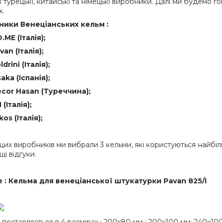
ж турецькі, китайські та німецькі виробники. Далі ми будемо 
х.
ники Венеціанських кельм :
.ME (Італія);
van (Італія);
ldrini (Італія);
aka (Іспанія);
cor Hasan (Туреччина);
 (Італія);
kos (Італія);
цих виробників ми вибрали 3 кельми, які користуються найбі
і відгуки.
е : Кельма для венеціанської штукатурки Pavan 825/I