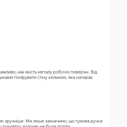
ажливо, ніж якість металу робочої поверхні. Від
динами полірувати стіну кельмою, яка натирає
 як зручніше. Ми лише зазначимо, що гумова ручка
у рукоятку долоню не буде потіти.