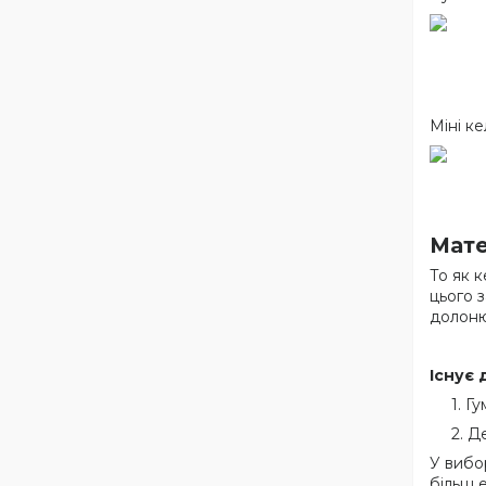
Міні к
Мате
То як к
цього 
долоню
Існує 
Гу
Де
У вибо
більш 