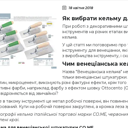
18 квітня 2018
Як вибрати кельму д
При роботі з декоративними шт
інструментів на різних етапах 
кельма.
У цій статті ми поговоримо про
інструменту для венеціанки, як
з виробництва інструменту, і с
Чим венеціанська ке
Назва "Венеціанська кельма" н
тільки венеціанські штукатурки
тин, микроцемент, виконують різні фактурні ефекти, крім тог
ивні фарби, наприклад фарбу з ефектом шовку Ottocento (Oikos
відрізняється від звичайної?
 в такому інструменті це метал робочої поверхні, він повинен 
ірований. Кути на робочій поверхні закруглені, а кромка леза 
ографії кельма італійської торгової марки CO.ME, червоним
лені краї.