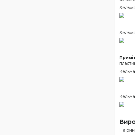
Кельма
Кельма
Примі
пласти
Кельма
Кельма
Виро
На рин