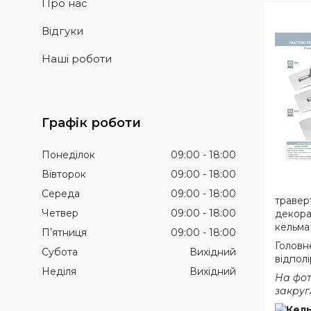
Про нас
Відгуки
Наші роботи
Графік роботи
Понеділок
09:00
18:00
Вівторок
09:00
18:00
Середа
09:00
18:00
травер
Четвер
09:00
18:00
декорат
кельма 
Пʼятниця
09:00
18:00
Головне
Субота
Вихідний
відпол
Неділя
Вихідний
На фот
закруг