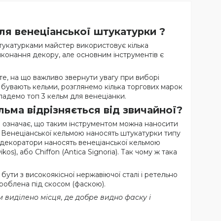
ля венеціанської штукатурки ?
укатурками майстер використовує кілька
виконання декору, але основним інструментів є
 те, на що важливо звернути увагу при виборі
і бувають кельми, розглянемо кілька торгових марок
кладемо топ 3 кельм для венеціанки.
льма відрізняється від звичайної?
е означає, що таким інструментом можна наносити
. Венеціанської кельмою наносять штукатурки типу
о декоратори наносять венеціанської кельмою
), або Chiffon (Antica Signoria). Так чому ж така
бути з високоякісної нержавіючої сталі і ретельно
зроблена під скосом (фаскою).
 виділено місця, де добре видно фаску і