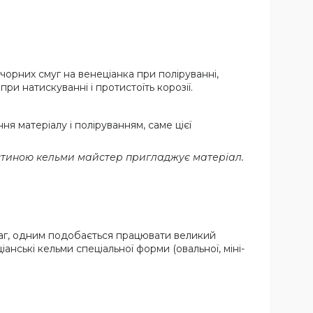
орних смуг на венеціанка при поліруванні,
и натискуванні і протистоїть корозії.
я матеріалу і поліруванням, саме цієї
астиною кельми майстер пригладжує матеріал.
ваг, одним подобається працювати великий
іанські кельми спеціальної форми (овальної, міні-