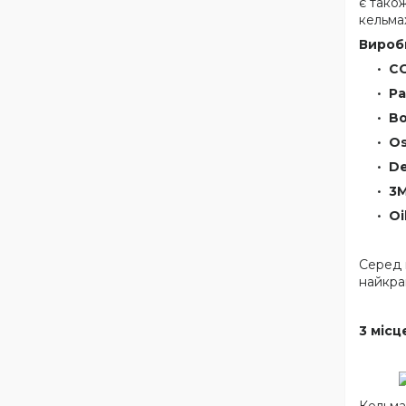
є тако
кельма
Вироб
CO
Pa
Bo
Os
De
3M
Oi
Серед 
найкращ
3 місц