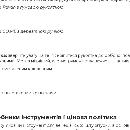
 Pavan з гумовою рукояткою
 CO.ME з дерев'яною ручкою
тка:
зверніть увагу на те, як кріпиться рукоятка до робочої п
ковими. Метал міцніший, але інструмент стає важче з пластик
 з металевим кріпленням
 з пластиковим кріпленням
бники інструментів і цінова політика
ку України інструмент для венеціанської штукатурки, в основ