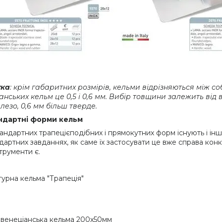
тка
: крім габаритних розмірів, кельми відрізняються між 
анських кельм це 0,5 і 0,6 мм. Вибір товщини залежить від 
 лезо, 0,6 мм більш тверде.
ндартні форми кельм
тандартних трапецієподібних і прямокутних форм існують і ін
дартних завданнях, як саме їх застосувати це вже справа конк
струменти є.
урна кельма "Трапеція"
 венеціанська кельма 200х50мм