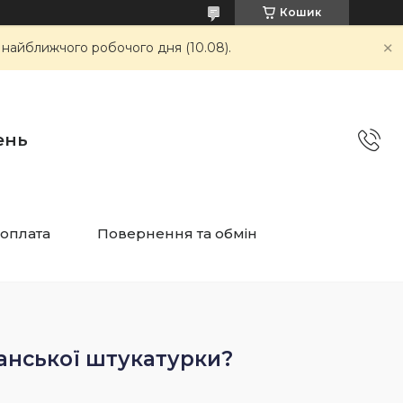
Кошик
 найближчого робочого дня (10.08).
ень
 оплата
Повернення та обмін
анської штукатурки?