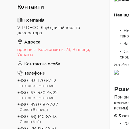
Навіщо
VIP DECO. Клуб дизайнера та
Не
декоратора
тако
За
проспект Космонавтів, 23, Вінниця,
Ск
Україна
скош
На фот
+380 (93) 170-57-12
Інтернет-магазин
Розм
+380 (67) 430-45-22
При ви
Інтернет-магазин
кельмою
+380 (97) 018-77-37
келмы)
Салон Вінниця
Є 3 ос
+380 (63) 140-87-13
Салон Київ
20
+380 (75) 123-46-43