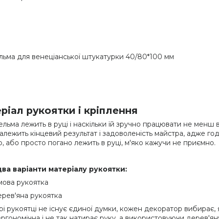
ельма для венеціанської штукатурки 40/80*100 мм
ріал рукоятки і кріплення
ельма лежить в руці і наскільки їй зручно працювати не менш в
залежить кінцевий результат і задоволеність майстра, адже го
, або просто погано лежить в руці, м'яко кажучи не приємно.
два варіанти матеріалу рукоятки:
мова рукоятка
рев'яна рукоятка
рі рукоятці не існує єдиної думки, кожен декоратор вибирає,
ергономічна і не так натирає руку, а використовуючи дерев'ян