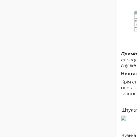
Примі
венеці
гнучке
Неста
Крім с
нестан
такі ін
Штукат
Вузька