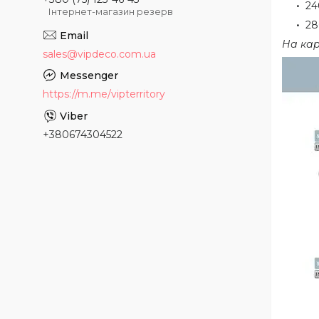
24
Інтернет-магазин резерв
28
На кар
sales@vipdeco.com.ua
https://m.me/vipterritory
+380674304522