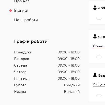
Про нас
And
Відгуки
Наші роботи
Сер
Графік роботи
Угода 
Понеділок
09:00
18:00
Вівторок
09:00
18:00
Середа
09:00
18:00
Четвер
09:00
18:00
Вад
Пʼятниця
09:00
18:00
Угода 
Субота
Вихідний
Неділя
Вихідний