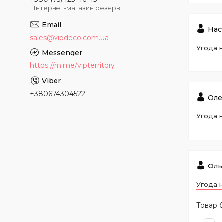
Інтернет-магазин резерв
Нас
sales@vipdeco.com.ua
Угода 
https://m.me/vipterritory
+380674304522
Оле
Угода 
Оль
Угода 
Товар б