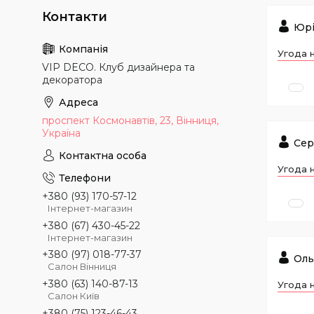
Юрі
Угода 
VIP DECO. Клуб дизайнера та
декоратора
проспект Космонавтів, 23, Вінниця,
Україна
Сер
Угода 
+380 (93) 170-57-12
Інтернет-магазин
+380 (67) 430-45-22
Інтернет-магазин
+380 (97) 018-77-37
Оль
Салон Вінниця
+380 (63) 140-87-13
Угода 
Салон Київ
+380 (75) 123-46-43