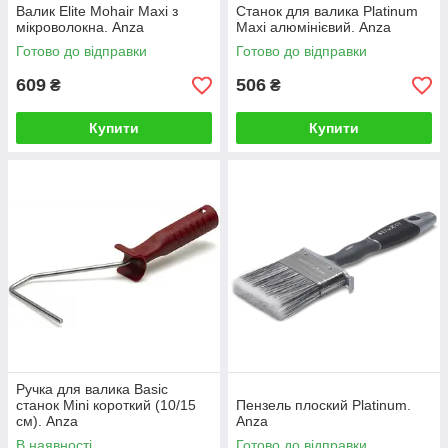
Валик Elite Mohair Maxi з
Станок для валика Platinum
мікроволокна. Anza
Maxi алюмінієвий. Anza
Готово до відправки
Готово до відправки
609
506
₴
₴
Купити
Купити
Ручка для валика Basic
станок Mini короткий (10/15
Пензель плоский Platinum.
см). Anza
Anza
В наявності
Готово до відправки