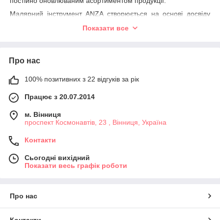
постійно оновлюваним асортиментом продукції.
Малярний інструмент
ANZA
створюється на основі досвіду
реальних майстрів декораторів і дизайнерів, тому він
Показати все
вирізняється високою ергономічністю та якістю.
Серед малярного асортименту компанії
Anza
ви можете
знайти: пензлі для лаків і для фарб, пензля для лакування
Про нас
підлоги та для фасадних робіт, пензля для декорування,
натуральні губки та губки з целюлози. Також в інтернет-
100% позитивних з 22 відгуків за рік
магазині
VIP
-територія ви можете купити валики та піддони
для фарби від компанії
Anza
з доставкою по усій Україні.
Працює з 20.07.2014
м. Вінниця
проспект Космонавтів, 23 , Вінниця, Україна
Контакти
Сьогодні вихідний
Показати весь графік роботи
Про нас
Контакти