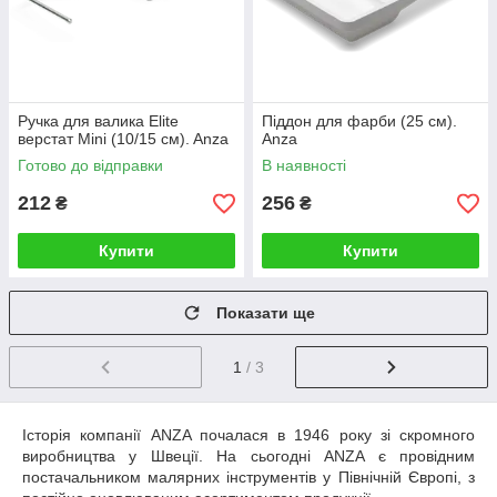
Ручка для валика Elite
Піддон для фарби (25 см).
верстат Mini (10/15 см). Anza
Anza
Готово до відправки
В наявності
212
256
₴
₴
Купити
Купити
Показати ще
1
/ 3
Історія компанії
ANZA
почалася в 1946
року зі скромного
виробництва у Швеції. На сьогодні
ANZA
є провідним
постачальником малярних інструментів у Північній Європі, з