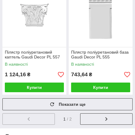
Пілястр поліуретановий
Пілястр поліуретановий база
каптель Gaudi Decor PL 557
Gaudi Decor PL 555
В наявності
В наявності
1 124,16
743,64
₴
₴
Купити
Купити
Показати ще
1
/ 2