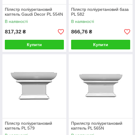
Пілястр поліуретановий
Пілястр поліуретановий база
каптель Gaudi Decor PL 554N
PL 582
В наявності
В наявності
817,32
866,76
₴
₴
Купити
Купити
Пілястр поліуретановий
Прилястр поліуретановий
каптель PL 579
каптель PL 565N