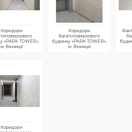
Коридори
Коридори
Факт
атоповерхового
багатоповерхового
ба
у «PARK TOWER»,
будинку «PARK TOWER»,
буди
м. Вінниця
м. Вінниця
Коридори