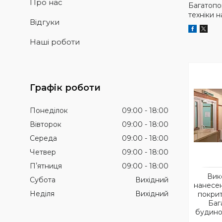
Про нас
Багатопо
техніки 
Відгуки
Наші роботи
Графік роботи
Понеділок
09:00
18:00
Вівторок
09:00
18:00
Середа
09:00
18:00
Четвер
09:00
18:00
Пʼятниця
09:00
18:00
Вик
Субота
Вихідний
нанесе
Неділя
Вихідний
покрит
Баг
будино