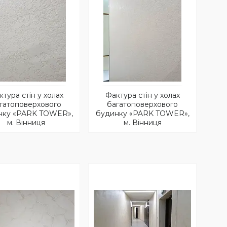
тура стін у холах
Фактура стін у холах
гатоповерхового
багатоповерхового
нку «PARK TOWER»,
будинку «PARK TOWER»,
м. Вінниця
м. Вінниця