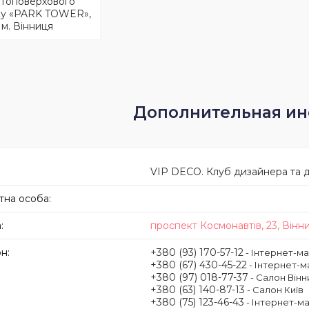
атоповерхового
у «PARK TOWER»,
м. Вінниця
VIP DECO. Клуб дизайнера та 
проспект Космонавтів, 23, Вінни
+380 (93) 170-57-12
Інтернет-ма
+380 (67) 430-45-22
Інтернет-м
+380 (97) 018-77-37
Салон Вінн
+380 (63) 140-87-13
Салон Київ
+380 (75) 123-46-43
Інтернет-м