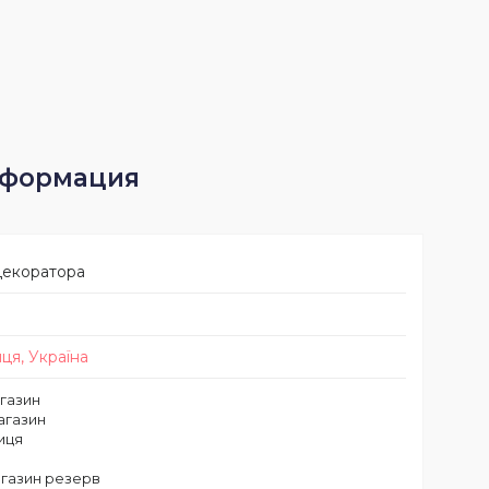
декоратора
ця, Україна
газин
агазин
иця
агазин резерв