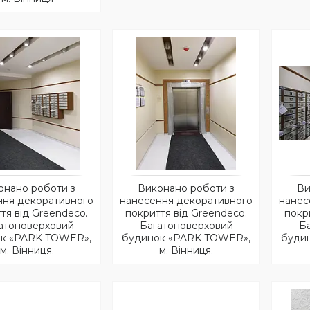
онано роботи з
Виконано роботи з
Ви
ння декоративного
нанесення декоративного
нанес
тя від Greendeco.
покриття від Greendeco.
покр
атоповерховий
Багатоповерховий
Б
к «PARK TOWER»,
будинок «PARK TOWER»,
буди
м. Вінниця.
м. Вінниця.