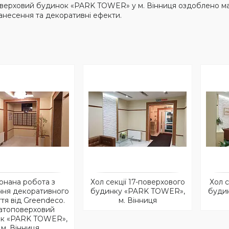
верховий будинок «PARK TOWER» у м. Вінниця оздоблено м
нанесення та декоративні ефекти.
онана робота з
Хол секції 17-поверхового
Хол с
ння декоративного
будинку «PARK TOWER»,
буди
тя від Greendeco.
м. Вінниця
атоповерховий
к «PARK TOWER»,
м. Вінниця