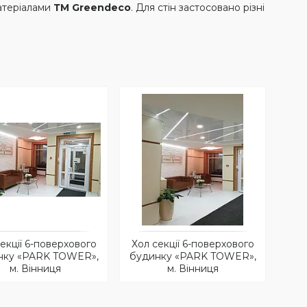
атеріалами
ТМ Greendeco
. Для стін застосовано різні
екції 6-поверхового
Хол секції 6-поверхового
нку «PARK TOWER»,
будинку «PARK TOWER»,
м. Вінниця
м. Вінниця