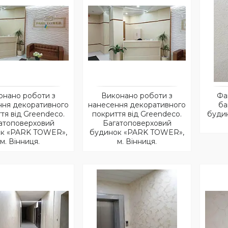
онано роботи з
Виконано роботи з
Фак
ння декоративного
нанесення декоративного
ба
тя від Greendeco.
покриття від Greendeco.
буди
атоповерховий
Багатоповерховий
к «PARK TOWER»,
будинок «PARK TOWER»,
м. Вінниця.
м. Вінниця.