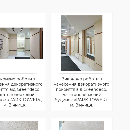
конано роботи з
Виконано роботи з
ення декоративного
нанесення декоративного
иття від Greendeco.
покриття від Greendeco.
агатоповерховий
Багатоповерховий
нок «PARK TOWER»,
будинок «PARK TOWER»,
м. Вінниця.
м. Вінниця.