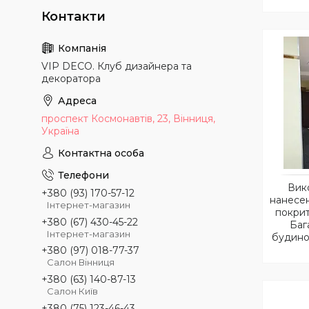
VIP DECO. Клуб дизайнера та
декоратора
проспект Космонавтів, 23, Вінниця,
Україна
Вик
+380 (93) 170-57-12
нанесе
Інтернет-магазин
покрит
+380 (67) 430-45-22
Баг
Інтернет-магазин
будино
+380 (97) 018-77-37
Салон Вінниця
+380 (63) 140-87-13
Салон Київ
+380 (75) 123-46-43