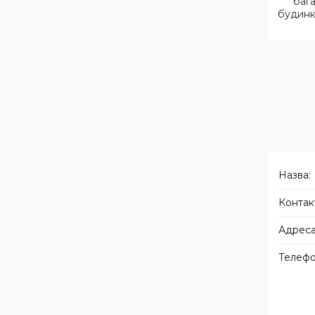
баг
будинк