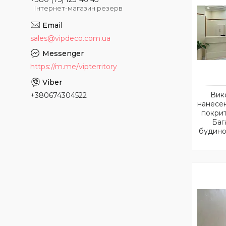
Інтернет-магазин резерв
sales@vipdeco.com.ua
https://m.me/vipterritory
Вик
+380674304522
нанесе
покрит
Баг
будино