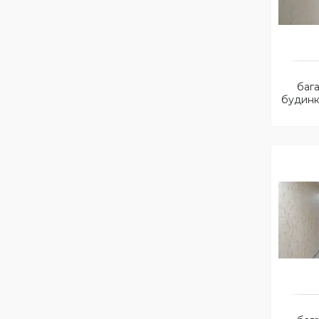
баг
будинк