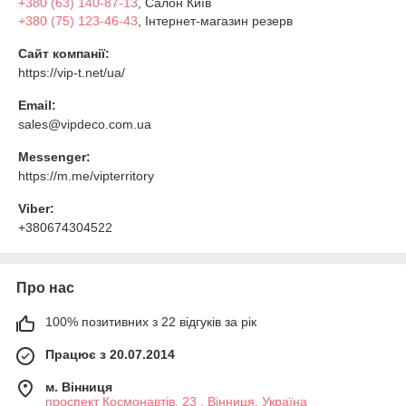
+380 (63) 140-87-13
, Салон Київ
+380 (75) 123-46-43
, Інтернет-магазин резерв
Сайт компанії:
https://vip-t.net/ua/
Email:
sales@vipdeco.com.ua
Messenger:
https://m.me/vipterritory
Viber:
+380674304522
Про нас
100% позитивних з 22 відгуків за рік
Працює з 20.07.2014
м. Вінниця
проспект Космонавтів, 23 , Вінниця, Україна