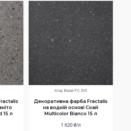
Base FC 301
actalis
Декоративна фарба Fractalis
аніто
на водній основі Скай
d 15 л
Multicolor Bianco 15 л
1 620 ₴/л