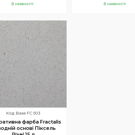
В наявності
В наявності
Купити
Купити
Base FC 503
ативна фарба Fractalis
водній основі Піксель
Pixel 15 л