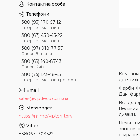
+380 (93) 170-57-12
Інтернет-магазин
+380 (67) 430-45-22
Інтернет-магазин
+380 (97) 018-77-37
Салон Вінниця
+380 (63) 140-87-13
Салон Київ
Компані
+380 (75) 123-46-43
десятиліт
Інтернет-магазин резерв
Фарби Фр
Дані фарб
sales@vipdeco.com.ua
Всі деко
Великий 
дизайн.
https://m.me/vipterritory
Після в
випромін
+380674304522
стирання