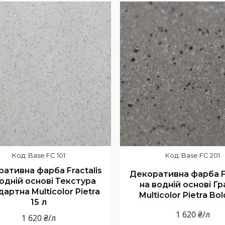
Base FC 101
Base FC 201
ативна фарба Fractalis
Декоративна фарба Fr
одній основі Текстура
на водній основі Гр
артна Multicolor Pietra
Multicolor Pietra Bol
15 л
1 620 ₴/л
1 620 ₴/л