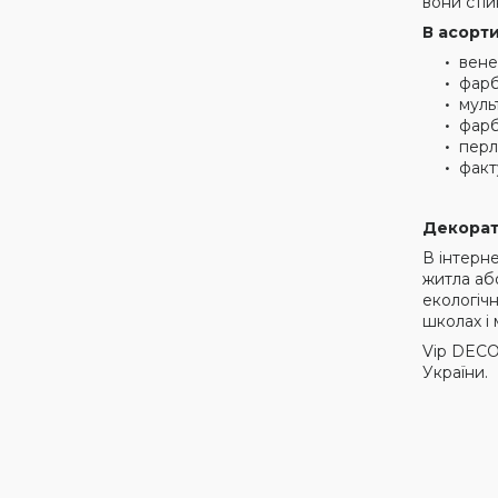
вони стій
В асорти
вене
фарб
муль
фарб
перл
факт
Декорат
В інтерн
житла аб
екологіч
школах і
Vip DECO 
України.