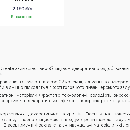
2 160 ₴/л
В наявності
Купити
я
Create
займається виробництвом декоративно оздоблювальн
ь.
акталіс включають в себе 22 колекції, які успішно використо
и відмінно підходять в якості головного дизайнерського заду
ративні матеріали Фракталіс технологічні. володіють високою
асортимент декоративних ефектів і колірних рішень у кож
икористання декоративних покриттів
Fractalis
на поверх
ювання, паропроницаемою і воздухопроницаемою структуру
. В асортименті Фракталіс є антивандальні матеріали, які ле