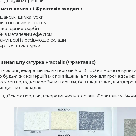
кі до лужних речовин.
мент компанії Фракталіс входять:
ціанські штукатурки
и з піщаним ефектом
тіколорние фарби
и з металевим ефектом
амутрові і лессірующіе склади
урные штукатурки
ивная штукатурка
Fractalis (
Фракталис
)
ет-салоні декоративних матеріалів Vip DECO ви можете купи
о будь-яких комерційних приміщень, а також для громадських 
но чисті вододисперсійні матеріали, без шкідливих для здоро
 медичних закладах.
здійснює продаж декоративних матеріалів Фракталіс у Вінниці