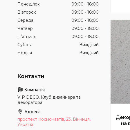
Понеділок
09:00
18:00
Вівторок
09:00
18:00
Середа
09:00
18:00
Четвер
09:00
18:00
Пʼятниця
09:00
18:00
Субота
Вихідний
Неділя
Вихідний
VIP DECO. Клуб дизайнера та
декоратора
Декор
проспект Космонавтів, 23, Вінниця,
на 
Україна