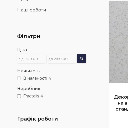
Наші роботи
Фільтри
Ціна
Наявність
В наявності
4
Виробник
Fractalis
4
Декор
на в
станд
Графік роботи