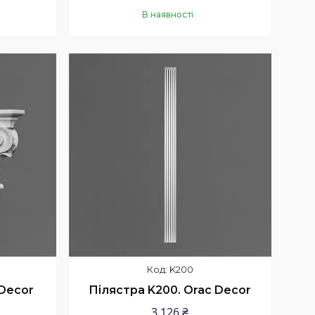
В наявності
Купити
K200
 Decor
Пілястра K200. Orac Decor
3 126 ₴