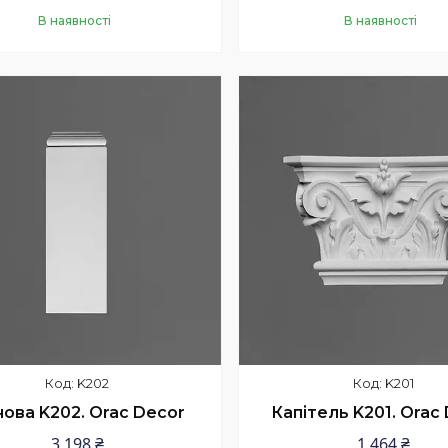
В наявності
В наявності
Купити
Купити
K202
K201
ова K202. Orac Decor
Капітель K201. Orac
3 198 ₴
1 464 ₴