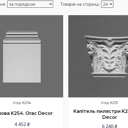
K254
K251
Капітель пилястри K25
ова K254. Orac Decor
Decor
4 452 ₴
6 240 ₴