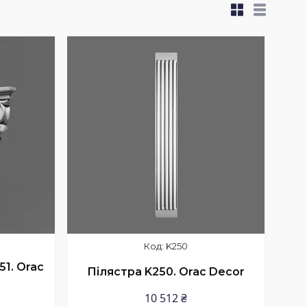
K250
1. Orac
Пілястра K250. Orac Decor
10 512 ₴