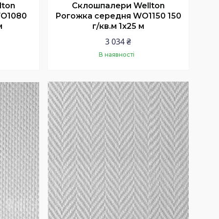
lton
Склошпалери Wellton
WO1080
Рогожка середня WO1150 150
м
г/кв.м 1x25 м
3 034 ₴
В наявності
Купити