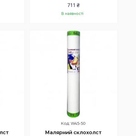
711 ₴
В наявності
Купити
W45-50
лст
Малярний склохолст