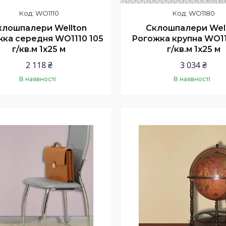
WO1110
WO1180
клошпалери Wellton
Склошпалери Wel
ка середня WO1110 105
Рогожка крупна WO11
г/кв.м 1x25 м
г/кв.м 1x25 м
2 118 ₴
3 034 ₴
В наявності
В наявності
Купити
Купити