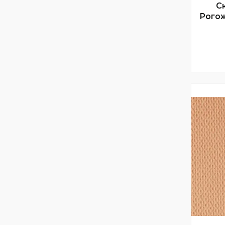
С
Рогож