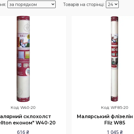
W40-20
WF85-20
алярний склохолст
Малярський флізелін 
llton економ" W40-20
Fliz W85
616 ₴
1 045 ₴