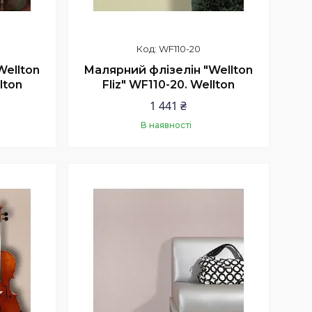
WF110-20
Wellton
Малярний флізелін "Wellton
lton
Fliz" WF110-20. Wellton
1 441 ₴
В наявності
Купити