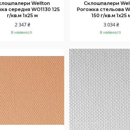
клошпалери Wellton
Склошпалери Wel
ка середня WO1130 125
Рогожка стельова 
г/кв.м 1x25 м
150 г/кв.м 1x25 
2 347 ₴
3 034 ₴
В наявності
В наявності
Купити
Купити