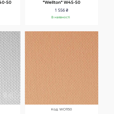
40-50
"Wellton" W45-50
1 556 ₴
В наявності
Купити
WO1150