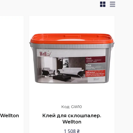
GW10
Wellton
Клей для склошпалер.
Wellton
1 508 ₴