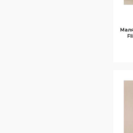
Маля
Fl