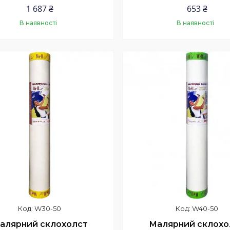
1 687 ₴
653 ₴
В наявності
В наявності
Купити
Купити
W30-50
W40-50
алярний склохолст
Малярний склохо