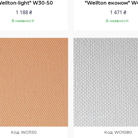
ellton-light" W30-50
"Wellton економ" W
1 188 ₴
1 471 ₴
В наявності
В наявності
Купити
Купити
WO1130
WO1080