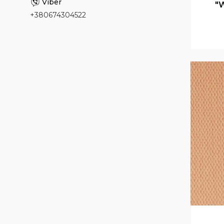
"W
+380674304522