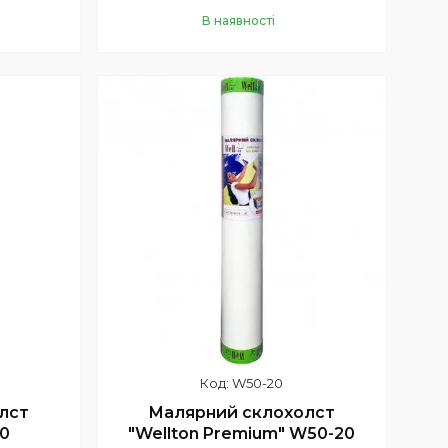
В наявності
Купити
W50-20
лст
Малярний склохолст
20
"Wellton Premium" W50-20