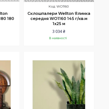
WO1160
lton
Склошпалери Wellton Ялинка
80 180
середня WO1160 145 г/кв.м
1x25 м
3 034 ₴
В наявності
Купити