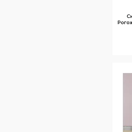
С
Рогож