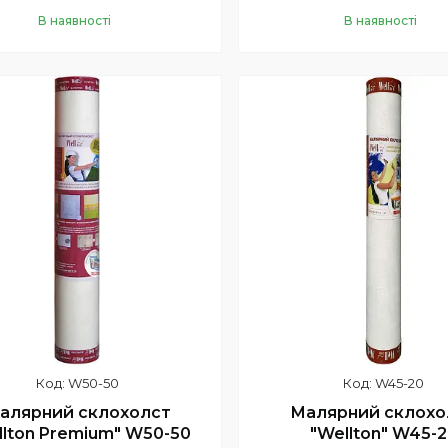
В наявності
В наявності
Купити
Купити
W50-50
W45-20
алярний склохолст
Малярний склохо
llton Premium" W50-50
"Wellton" W45-