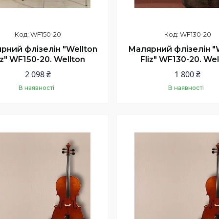
WF150-20
WF130-20
рний флізелін "Wellton
Малярний флізелін "
iz" WF150-20. Wellton
Fliz" WF130-20. Wel
2 098 ₴
1 800 ₴
В наявності
В наявності
Купити
Купити